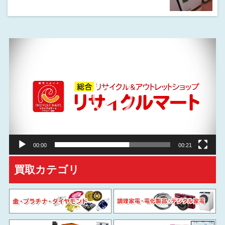
動
画
プ
レ
ー
ヤ
ー
00:00
00:21
買取カテゴリ