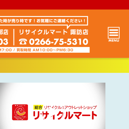
動
画
プ
レ
ー