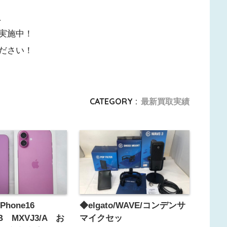
、
実施中！
ださい！
CATEGORY :
最新買取実績
Phone16
◆elgato/WAVE/コンデンサ
6GB MXVJ3/A お
マイクセッ