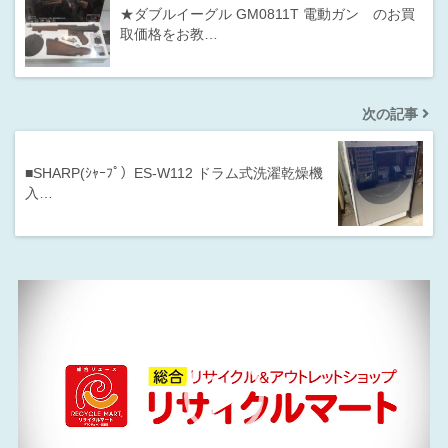
★ダブルイーグル GM0811T 電動ガン のお買
取価格をお教…
次の記事
■SHARP(ｼｬｰﾌﾟ）ES-W112 ドラム式洗濯乾燥機
入…
動
画
プ
レ
ー
ヤ